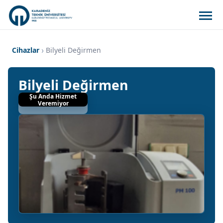
Cihazlar
Bilyeli Değirmen
Bilyeli Değirmen
Şu Anda Hizmet
Test Talep Et
Veremiyor