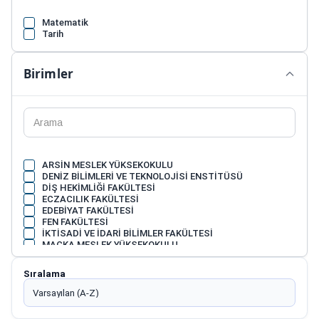
Matematik
Tarih
Birimler
ARSİN MESLEK YÜKSEKOKULU
DENİZ BİLİMLERİ VE TEKNOLOJİSİ ENSTİTÜSÜ
DİŞ HEKİMLİĞİ FAKÜLTESİ
ECZACILIK FAKÜLTESİ
EDEBİYAT FAKÜLTESİ
FEN FAKÜLTESİ
İKTİSADİ VE İDARİ BİLİMLER FAKÜLTESİ
MAÇKA MESLEK YÜKSEKOKULU
MİMARLIK FAKÜLTESİ
MÜHENDİSLİK FAKÜLTESİ
Sıralama
OF TEKNOLOJİ FAKÜLTESİ
ORMAN FAKÜLTESİ
SAĞLIK BİLİMLERİ FAKÜLTESİ
SAĞLIK HİZMETLERİ MESLEK YÜKSEKOKULU