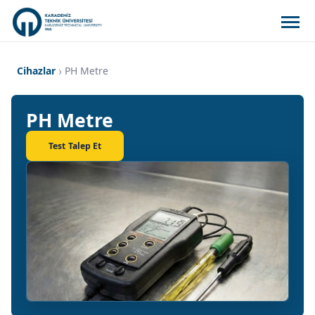
Cihazlar
PH Metre
PH Metre
Test Talep Et