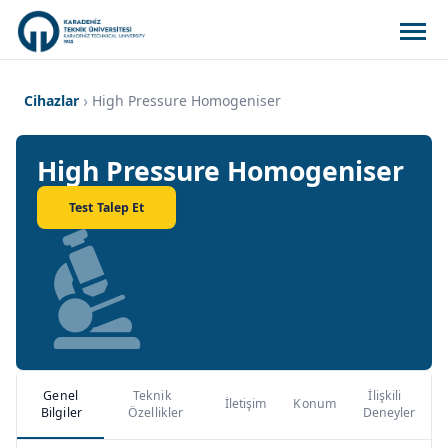
Cihazlar
High Pressure Homogeniser
High Pressure Homogeniser
Test Talep Et
Genel
Teknik
İlişkili
İletişim
Konum
Bilgiler
Özellikler
Deneyler