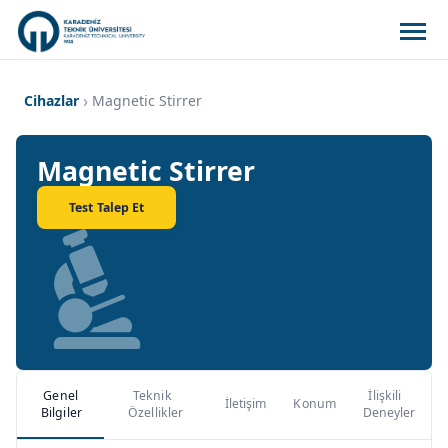
Cihazlar
Magnetic Stirrer
Magnetic Stirrer
Test Talep Et
Genel
Teknik
İlişkili
İletişim
Konum
Bilgiler
Özellikler
Deneyler