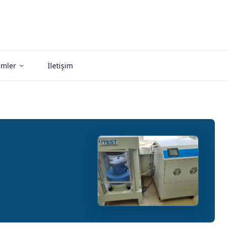
imler
İletişim