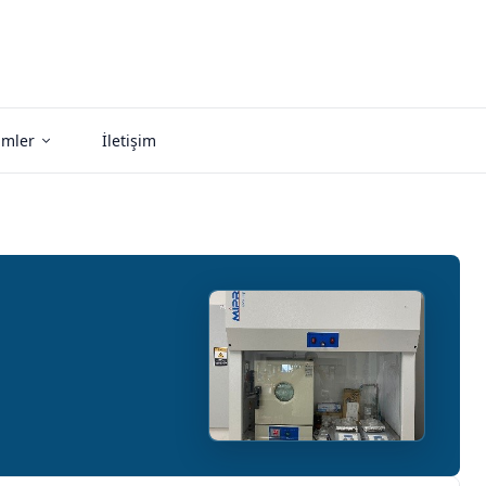
imler
İletişim