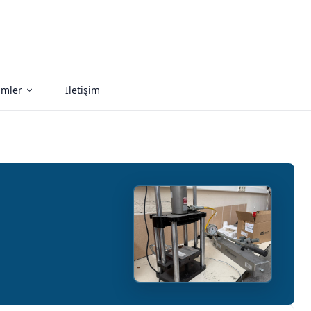
imler
İletişim