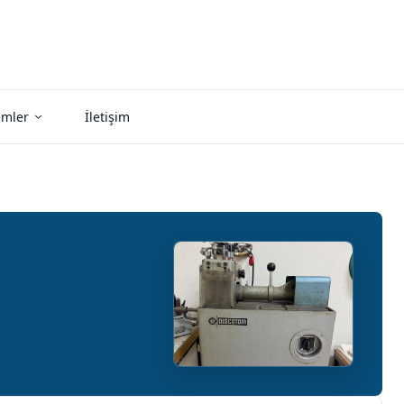
imler
İletişim