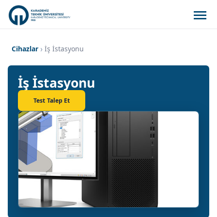
Cihazlar
İş İstasyonu
İş İstasyonu
Test Talep Et