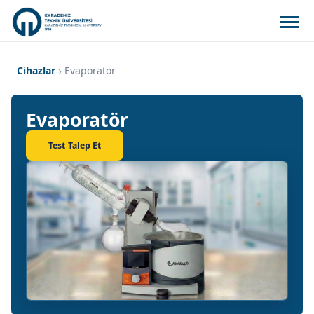
Cihazlar
Evaporatör
Evaporatör
Test Talep Et