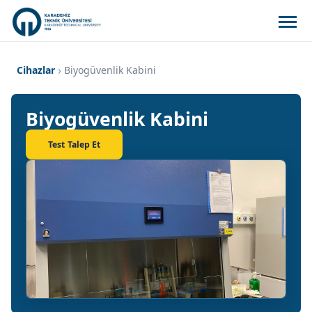
Cihazlar
Biyogüvenlik Kabini
Biyogüvenlik Kabini
Test Talep Et