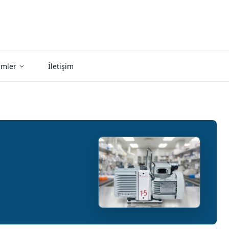
imler
İletişim