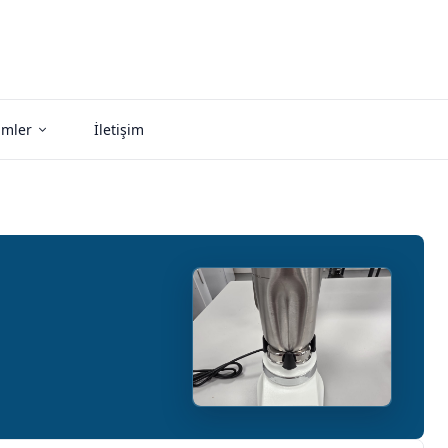
imler
İletişim