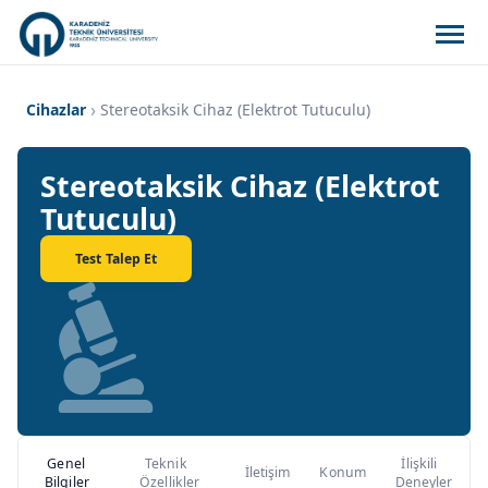
Cihazlar
Stereotaksik Cihaz (elektrot Tutuculu)
Stereotaksik Cihaz (elektrot
Tutuculu)
Test Talep Et
Genel
Teknik
İlişkili
İletişim
Konum
Bilgiler
Özellikler
Deneyler