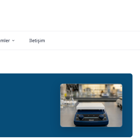
imler
İletişim