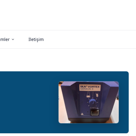
imler
İletişim