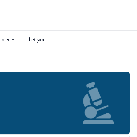
imler
İletişim