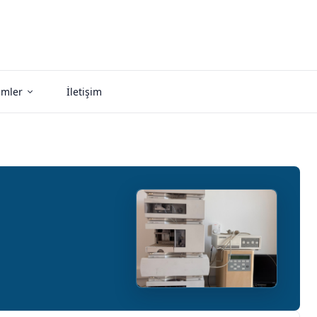
imler
İletişim