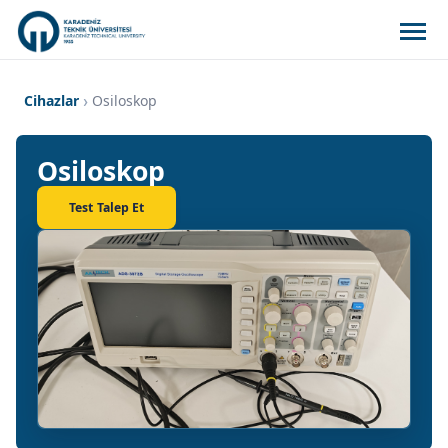
Cihazlar
Osiloskop
Osiloskop
Test Talep Et