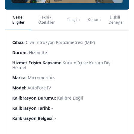
Genel
Teknik
İlişkili
İletişim
Konum
Bilgiler
Özellikler
Deneyler
Cihaz:
Cıva İntrüzyon Porozimetresi (MIP)
Durum:
Hizmette
Hizmet Erişim Kapsamı:
Kurum İçi ve Kurum Dışı
Hizmet
Marka:
Micromeritics
Model:
AutoPore IV
Kalibrasyon Durumu:
Kalibre Değil
Kalibrasyon Tarihi:
-
Kalibrasyon Belgesi:
-