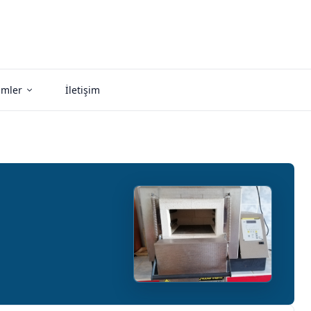
imler
İletişim