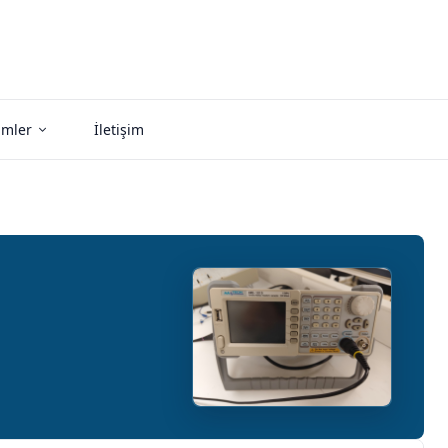
imler
İletişim