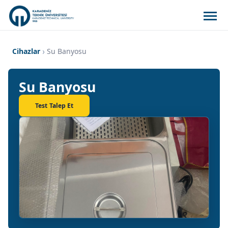
Cihazlar
Su Banyosu
Su Banyosu
Test Talep Et