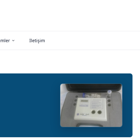
imler
İletişim