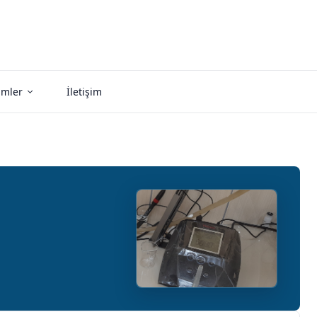
imler
İletişim