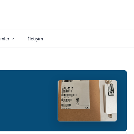
imler
İletişim