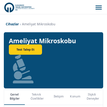
Cihazlar
Ameliyat Mikroskobu
Ameliyat Mikroskobu
Test Talep Et
Genel
Teknik
İlişkili
İletişim
Konum
Bilgiler
Özellikler
Deneyler