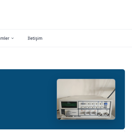
imler
İletişim