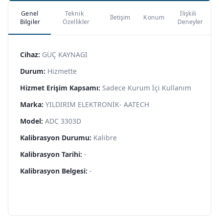
Genel
Teknik
İlişkili
İletişim
Konum
Bilgiler
Özellikler
Deneyler
Cihaz:
GÜÇ KAYNAGI
Durum:
Hizmette
Hizmet Erişim Kapsamı:
Sadece Kurum İçi Kullanım
Marka:
YILDIRIM ELEKTRONİK- AATECH
Model:
ADC 3303D
Kalibrasyon Durumu:
Kalibre
Kalibrasyon Tarihi:
-
Kalibrasyon Belgesi:
-