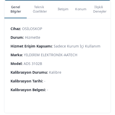
Genel
Teknik
İlişkili
İletişim
Konum
Bilgiler
Özellikler
Deneyler
Cihaz:
OSİLOSKOP
Durum:
Hizmette
Hizmet Erişim Kapsamı:
Sadece Kurum İçi Kullanım
Marka:
YILDIRIM ELEKTRONİK-AATECH
Model:
ADS 3102B
Kalibrasyon Durumu:
Kalibre
Kalibrasyon Tarihi:
-
Kalibrasyon Belgesi:
-