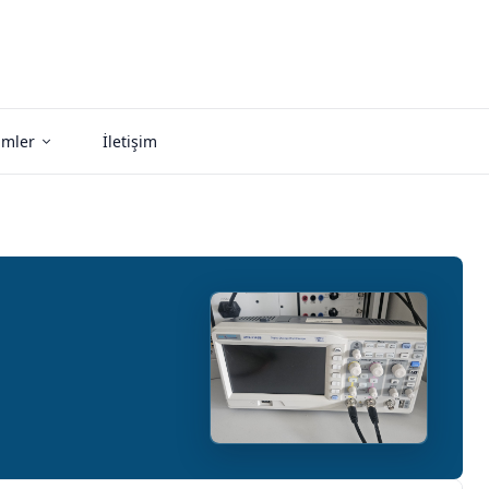
imler
İletişim