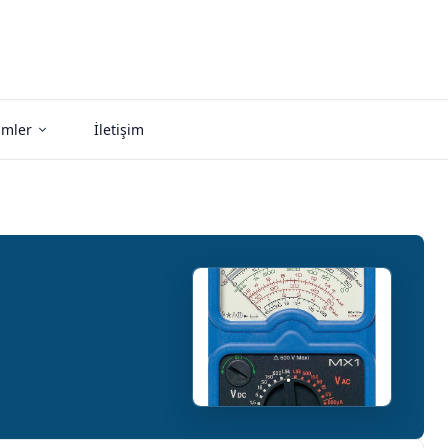
imler
İletişim