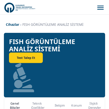
Cihazlar
FISH GÖRÜNTÜLEME ANALİZ SİSTEMİ
FISH GÖRÜNTÜLEME
ANALİZ SİSTEMİ
Test Talep Et
Genel
Teknik
İlişkili
İletişim
Konum
Bilgiler
Özellikler
Deneyler