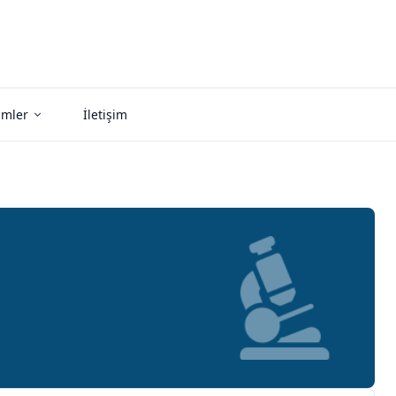
imler
İletişim