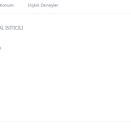
Konum
İlişkili Deneyler
L ISITICILI
m