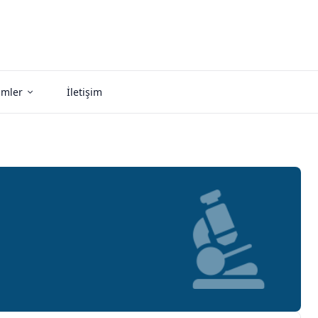
imler
İletişim