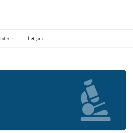
imler
İletişim