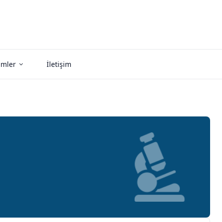
imler
İletişim