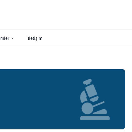
imler
İletişim