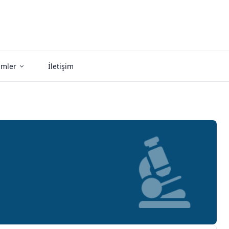
imler
İletişim