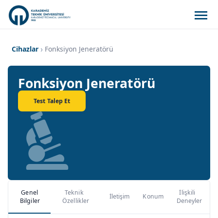
Cihazlar
Fonksiyon Jeneratörü
Fonksiyon Jeneratörü
Test Talep Et
Genel
Teknik
İlişkili
İletişim
Konum
Bilgiler
Özellikler
Deneyler