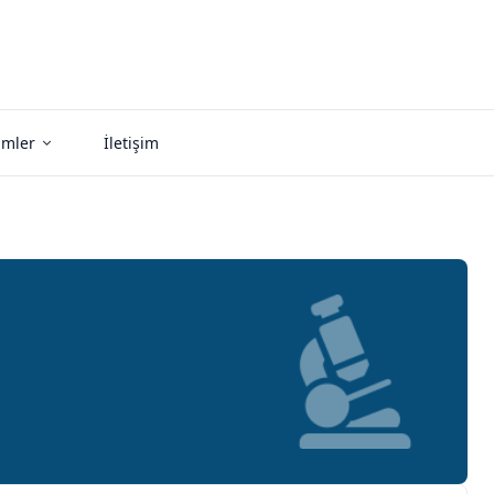
imler
İletişim