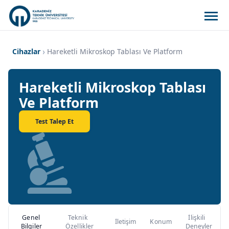
Cihazlar
Hareketli Mikroskop Tablası Ve Platform
Hareketli Mikroskop Tablası
Ve Platform
Test Talep Et
Genel
Teknik
İlişkili
İletişim
Konum
Bilgiler
Özellikler
Deneyler