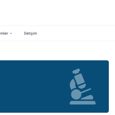
imler
İletişim