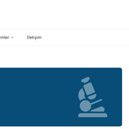
imler
İletişim