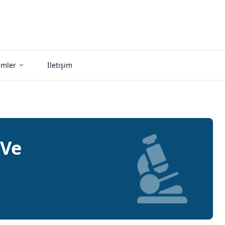
imler
İletişim
 Ve