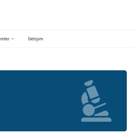
imler
İletişim