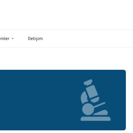
imler
İletişim