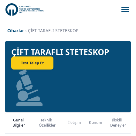
Cihazlar
ÇİFT TARAFLI STETESKOP
ÇİFT TARAFLI STETESKOP
Test Talep Et
Genel
Teknik
İlişkili
İletişim
Konum
Bilgiler
Özellikler
Deneyler